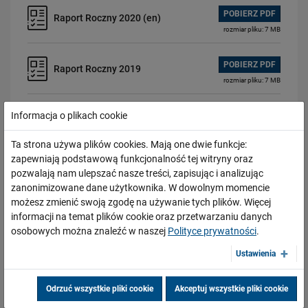
POBIERZ PDF
Raport Roczny 2020 (en)
rozmiar pliku: 7 MB
POBIERZ PDF
Raport Roczny 2019
rozmiar pliku: 7 MB
Informacja o plikach cookie
POBIERZ PDF
Raport Roczny 2019 (en)
rozmiar pliku: 8 MB
Ta strona używa plików cookies. Mają one dwie funkcje:
zapewniają podstawową funkcjonalność tej witryny oraz
POBIERZ PDF
Raport Roczny 2018
pozwalają nam ulepszać nasze treści, zapisując i analizując
rozmiar pliku: 8 MB
zanonimizowane dane użytkownika. W dowolnym momencie
możesz zmienić swoją zgodę na używanie tych plików. Więcej
informacji na temat plików cookie oraz przetwarzaniu danych
POBIERZ PDF
Raport Roczny 2018 (en)
osobowych można znaleźć w naszej
Polityce prywatności
.
rozmiar pliku: 8 MB
Ustawienia
POBIERZ PDF
Raport Roczny 2017
rozmiar pliku: 11 MB
Odrzuć wszystkie pliki cookie
Akceptuj wszystkie pliki cookie