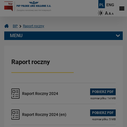
PL
ENG
A
A
A
BIP
Raport roczny
MENU
BIP
Start
Raport roczny
Dane Spółki
Status prawny
Przedmiot działania
Majątek
POBIERZ PDF
Raport Roczny 2024
Sprawozdania finansowe
rozmiar pliku: 14 MB
Strategia podatkowa
Struktura organizacyjna
POBIERZ PDF
Raport Roczny 2024 (en)
Organy Spółki
rozmiar pliku: 5 MB