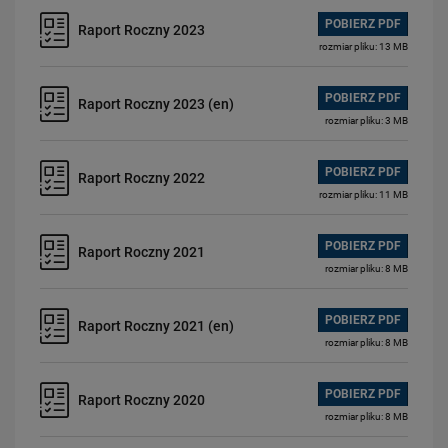
Udostępnianie informacji publicznej
POBIERZ PDF
Raport Roczny 2023
Ponowne wykorzystywanie
rozmiar pliku: 13 MB
Współpraca z samorządami
SOK – ochrona danych osobowych
POBIERZ PDF
Raport Roczny 2023 (en)
Ogłoszenia
rozmiar pliku: 3 MB
Obwieszczenia
POBIERZ PDF
Raport Roczny 2022
Raport dostępności
rozmiar pliku: 11 MB
Zamówienia publiczne
Raport roczny
POBIERZ PDF
Raport Roczny 2021
Redakcja BIP
rozmiar pliku: 8 MB
Obserwuj nas
POBIERZ PDF
Raport Roczny 2021 (en)
rozmiar pliku: 8 MB
POBIERZ PDF
Raport Roczny 2020
rozmiar pliku: 8 MB