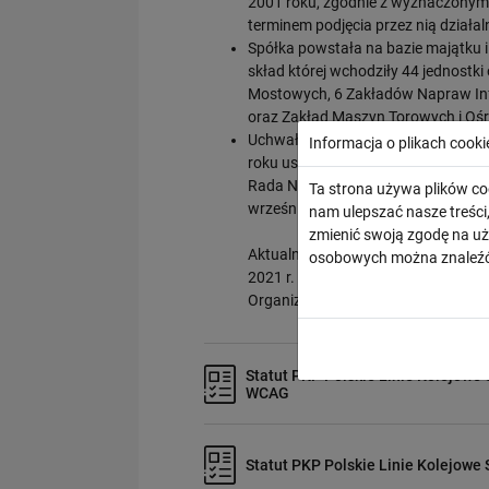
2001 roku, zgodnie z wyznaczonym 
terminem podjęcia przez nią działa
Spółka powstała na bazie majątku i 
skład której wchodziły 44 jednostki
Mostowych, 6 Zakładów Napraw Inf
oraz Zakład Maszyn Torowych i Ośr
Uchwałą Nr 10 i zarządzeniem Nr 1 
Informacja o plikach cooki
roku ustalony został regulamin orga
Rada Nadzorcza uchwałą Nr 9 Rady N
Ta strona używa plików co
września 2001 roku.
nam ulepszać nasze treśc
zmienić swoją zgodę na uż
Aktualnie obowiązuje uchwała Nr 70
osobowych można znaleźć
2021 r. w sprawie przyjęcia Regula
Organizacyjnego PKP Polskie Linie 
Statut PKP Polskie Linie Kolejowe 
WCAG
Statut PKP Polskie Linie Kolejowe 