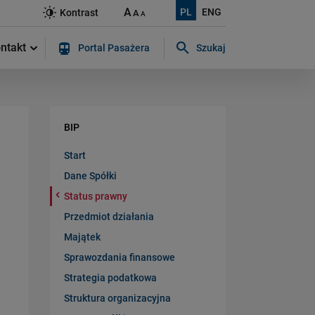
A
PL
ENG
Kontrast
A
A
ntakt
Portal Pasażera
Szukaj
Szukaj w serwisie...
BIP
Start
Dane Spółki
Status prawny
Przedmiot działania
Majątek
Sprawozdania finansowe
Strategia podatkowa
Struktura organizacyjna