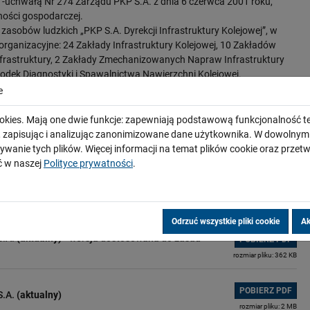
-uchwałą Nr 274 Zarządu PKP S.A. z dnia 6 czerwca 2001 roku,
lności gospodarczej.
zasobów ludzkich „PKP S.A. Dyrekcji Infrastruktury Kolejowej”, w
 organizacyjne: 24 Zakłady Infrastruktury Kolejowej, 10 Zakładów
rastruktury, 2 Zakłady Zmechanizowanych Napraw Infrastruktury
odek Diagnostyki i Spawalnictwa Nawierzchni Kolejowej.
Zarządu PKP Polskie Linie Kolejowe S.A. z dnia 24 września 2001
e
nizacyjny Spółki PKP Polskie Linie Kolejowe S.A., który zatwierdziła
adzorczej Spółki PKP Polskie Linie Kolejowe S.A. z dnia 26
okies. Mają one dwie funkcje: zapewniają podstawową funkcjonalność te
i, zapisując i analizując zanonimizowane dane użytkownika. W dowoln
ywanie tych plików. Więcej informacji na temat plików cookie oraz prze
6/2021 Zarządu PKP Polskie Linie Kolejowe S.A., z dnia 8 listopada
 w naszej
Polityce prywatności
.
minu Organizacyjnego PKP Polskie Linie Kolejowe S.A. oraz Schematu
Kolejowe S.A., ze zmianami.
Odrzuć wszystkie pliki cookie
Ak
S.A.
(aktualny)
- wersja dostosowana do zasad
POBIERZ PDF
rozmiar pliku: 362 KB
POBIERZ PDF
S.A.
(aktualny)
rozmiar pliku: 2 MB