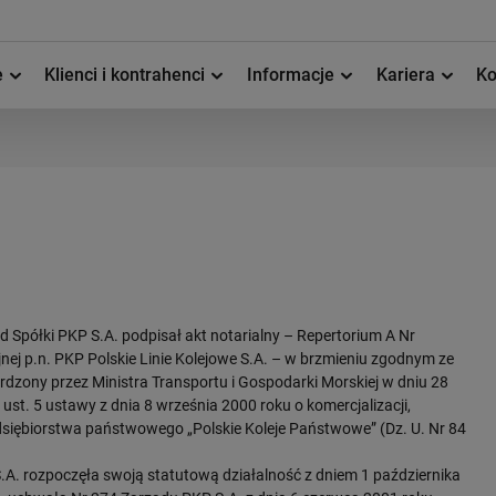
e
Klienci i kontrahenci
Informacje
Kariera
Ko
 Spółki PKP S.A. podpisał akt notarialny – Repertorium A Nr
nej p.n. PKP Polskie Linie Kolejowe S.A. – w brzmieniu zgodnym ze
erdzony przez Ministra Transportu i Gospodarki Morskiej w dniu 28
ust. 5 ustawy z dnia 8 września 2000 roku o komercjalizacji,
zedsiębiorstwa państwowego „Polskie Koleje Państwowe” (Dz. U. Nr 84
S.A. rozpoczęła swoją statutową działalność z dniem 1 października