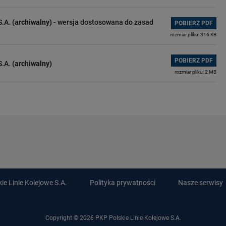
S.A.
(archiwalny)
- wersja dostosowana do zasad
POBIERZ PDF
rozmiar pliku: 316 KB
POBIERZ PDF
S.A.
(archiwalny)
rozmiar pliku: 2 MB
e Linie Kolejowe S.A.
Polityka prywatności
Nasze serwisy
Copyright © 2026 PKP Polskie Linie Kolejowe S.A.