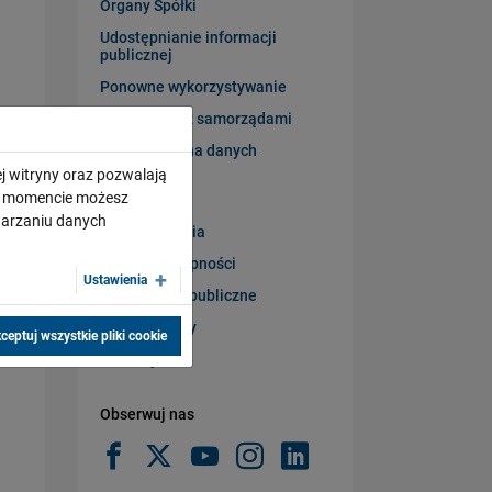
Organy Spółki
Udostępnianie informacji
publicznej
Ponowne wykorzystywanie
Współpraca z samorządami
SOK – ochrona danych
osobowych
j witryny oraz pozwalają
ym momencie możesz
Ogłoszenia
twarzaniu danych
Obwieszczenia
Raport dostępności
Ustawienia
Zamówienia publiczne
Raport roczny
ceptuj wszystkie pliki cookie
Redakcja BIP
Obserwuj nas