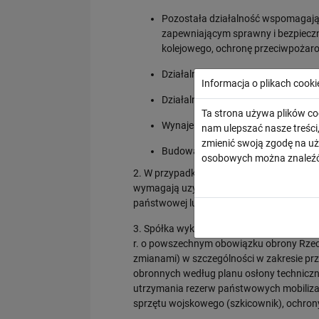
Pozostała działalność wspomagająca
zapewniającym sprawny i bezpieczny
kolejowego, ochronę przeciwpożaro
Działalność geodezyjna i kartograf
Informacja o plikach cooki
Działalność dochodzeniowo-detekty
Ta strona używa plików co
Wynajem sprzętu budowlanego i bu
nam ulepszać nasze treśc
zmienić swoją zgodę na uż
Budowa dróg szynowych i kołowyc
osobowych można znaleźć
2. W przypadku, gdy na prowadzenie okreś
wymagają uzyskania specjalnych zezwoleń
państwowej lub samorządowej, działalność
3. Spółka wykonuje zadania związane z 
r. o powszechnym obowiązku obrony Rzeczyp
zmianami) w szczególności w zakresie przy
obronnych według planu osłony techniczn
utrzymania rezerw państwowych mobiliza
sprzętu wojskowego (szkicownik), ochrony