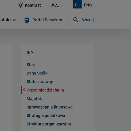
A
PL
ENG
Kontrast
A
A
ntakt
Portal Pasażera
Szukaj
Szukaj w serwisie...
BIP
Start
Dane Spółki
Status prawny
Przedmiot działania
Majątek
Sprawozdania finansowe
Strategia podatkowa
Struktura organizacyjna