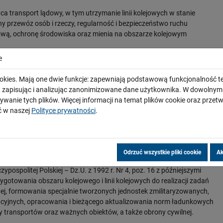
 transport lądowy, w tym utrzymanie linii kolejowych w stanie
 przewóz osób i rzeczy, regularność i bezpieczeństwo ruchu
wą, ochronę środowiska oraz mienia na obszarze kolejowym
iczna
e
wistyczna i ochroniarska
okies. Mają one dwie funkcje: zapewniają podstawową funkcjonalność te
rzącego z obsługą operatorską
i, zapisując i analizując zanonimizowane dane użytkownika. W dowoln
ywanie tych plików. Więcej informacji na temat plików cookie oraz prze
h
 w naszej
Polityce prywatności
.
lonej działalności w ramach przedsiębiorstwa Spółki przepisy
 lub koncesji wydawanych przez właściwe organy administracji
 ta może być podjęta dopiero po ich uzyskaniu.
Odrzuć wszystkie pliki cookie
Ak
powszechnym obowiązkiem obrony (ustawa z dnia 21 listopada 1967
ospolitej Polskiej – Dz.U. z 1992 r. Nr 4, poz. 16 z późniejszymi
gotowania obszaru kolejowego i linii kolejowych do realizacji zadań
ej, formowania specjalnie tworzonych jednostek zmilitaryzowanych,
cyjnych, opracowania i bieżącego aktualizowania norm ładunkowych
 transportów oraz ważnych obiektów, a także obrony cywilnej.