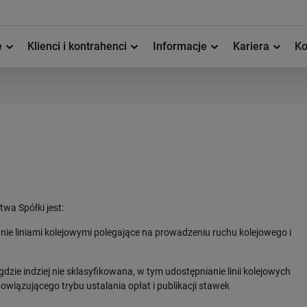
e
Klienci i kontrahenci
Informacje
Kariera
Ko
wa Spółki jest:
nie liniami kolejowymi polegające na prowadzeniu ruchu kolejowego i
dzie indziej nie sklasyfikowana, w tym udostępnianie linii kolejowych
iązującego trybu ustalania opłat i publikacji stawek